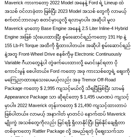
Maverick ကားကတော့ 2022 Model အနေနဲ့ Ford ရဲ့ Lineup ထဲ
အသစ် ဝင်လာခဲ့တာ ဖြစ်ပြီး 2023 Model အသစ် တွေကို လာမယ့်
စက်တင်ဘာလမှာ စတင်မှာယူလို့ ရလာမှာပါ။ အဆိုပါ မူလ
Maverick မှာတော့ Base Engine အနေနဲ့ 2.5 Liter Inline-4 Hybrid
Engine အဖြစ် သုံးပေးထားပြီး စွမ်းဆောင်ရည်ကတော့ 191 Hp နဲ့
155 Lb-Ft Torque အထိကို ရှိထားပါတယ်။ အဆိုပါ စွမ်းဆောင်ရည်
နဲ့အတူ Front-Wheel Drive စနစ်ကိုမှ Electronic Continuously
Variable ဂီယာတွေနဲ့ပါ တွဲဖက်ပေးထားလို့ မောင်းနှင်ရတာ ပို
ကောင်းမွန် စေပါတယ်။ Ford ကတော့ အခု ကားသစ်တွေရဲ့ ဈေးကို
မကြေညာထားရသေးပေမယ့်လည်း အခု Tremor Off-Road
Package ကတော့ $ 2,995 ကျသင့်မယ်လို့ သိရပြီဖြစ်ပြီး သာမန်
Appearance Package သာ ဆိုရင်တော့ $ 1,495 ပမာဏပဲ ကျသင့်
မှာပါ။ 2022 Maverick တုန်းကတော့ $ 21,490 ကျသင့်ထားတာပဲ
ဖြစ်ပါတယ်။ လာမယ့် အနာဂါတ် မှာတင်ပဲ နောက်ထပ် Maverick
မျိုးကွဲ အသစ်တွေကိုလည်း မြင်ရဖို့ ရှိလာနိုင်ပြီး ဖြစ်နိုင်ချေရှိတာ
တစ်ခုကတော့ Rattler Package လို့ အမည်ရတဲ့ ပိုဈေးသက်သာ