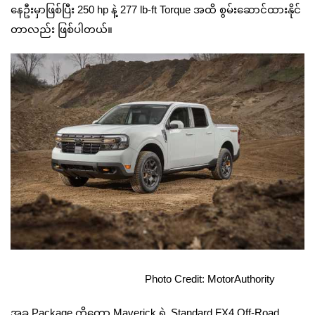
နေဦးမှာဖြစ်ပြီး 250 hp နဲ့ 277 lb-ft Torque အထိ စွမ်းဆောင်ထားနိုင်
တာလည်း ဖြစ်ပါတယ်။
Photo Credit: MotorAuthority
အခု Package ကိုတော့ Maverick ရဲ့ Standard FX4 Off-Road