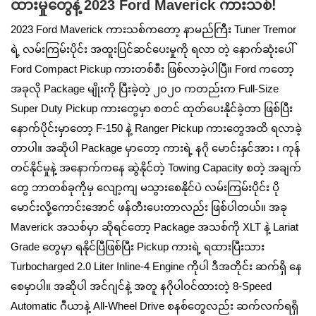
ထားမှုတွေနဲ့ 2023 Ford Maverick ကားသစ်!
2023 Ford Maverick ကားသစ်ကတော့ နာမည်ကြီး Tuner Tremor
ရဲ့ လမ်းကြမ်းပိုင်း အထူးပြင်ဆင်ပေးမှုကို ရလာ တဲ့ နောက်ဆုံးပေါ်
Ford Compact Pickup ကားတစ်စီး ဖြစ်လာခဲ့ပါပြီ။ Ford ကတော့
အခုလို Package မျိုးကို ပြီးခဲ့တဲ့ ၂၀၂၀ ကတည်းက Full-Size
Super Duty Pickup ကားတွေမှာ စတင် ထုတ်ပေးနိုင်ခဲ့တာ ဖြစ်ပြီး
နောက်ပိုင်းမှာတော့ F-150 နဲ့ Ranger Pickup ကားတွေအထိ ရလာခဲ့
တာပါ။ အဆိုပါ Package မှာတော့ ကားရဲ့ နဂို မောင်းနှင်အား ၊ ကုန်
တင်နိုင်မှုနဲ့ အနောက်ကနေ ဆွဲ‌နိုင်တဲ့ Towing Capacity စတဲ့ အချက်
တွေ ဘာတစ်ခုကိုမှ လျော့ကျ မသွားစေနိုင်ပဲ လမ်းကြမ်းပိုင်း ပို
မောင်းလို့ကောင်းအောင် ဖန်တီးပေးတာလည်း ဖြစ်ပါတယ်။ အခု
Maverick အသစ်မှာ ဆိုရင်တော့ Package အသစ်ကို XLT နဲ့ Lariat
Grade တွေမှာ ရနိုင်ပြီဖြစ်ပြီး Pickup ကားရဲ့ ရထားပြီးသား
Turbocharged 2.0 Liter Inline-4 Engine ကိုပါ ဒီအတိုင်း ဆက်ရှိ နေ
စေမှာပါ။ အဆိုပါ အင်ဂျင်နဲ့ အတူ နဂိုပါဝင်ထားတဲ့ 8-Speed
Automatic ဂီယာနဲ့ All-Wheel Drive စနစ်တွေလည်း ဆက်လက်ရရှိ