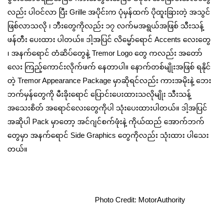
လည်း ပါဝင်လာ ပြီး Grille အပိုင်းက ပုံမှန်ထက် ပိုထူးခြားတဲ့ အသွင်
ဖြစ်လာသလို ၊ ဘီးတွေကိုလည်း ၁၇ လက်မအရွယ်အဖြစ် သီးသန့်
ဖန်တီး ပေးထား ပါတယ်။ ဒါ့အပြင် လိမ္မော်ရောင် Accents လေးတွေ
၊ အနက်ရောင် တံဆိပ်တွေနဲ့ Tremor Logo တွေ ကလည်း အတော်
လေး ကြည့်ကောင်းလိုက်ဖက် နေတာပါ။ နောက်တစ်မျိုးအဖြစ် ရနိုင်
တဲ့ Tremor Appearance Package မှာဆိုရင်လည်း ကားအမိုးနဲ့ ဘေး
ဘက်မှန်တွေကို မီးခိုးရောင် ပြောင်းပေးထားသလိုမျိုး သီးသန့်
အသေးစိတ် အရောင်လေးတွေကိုပါ သုံးပေးထားပါတယ်။ ဒါ့အပြင်
အဆိုပါ Pack မှာတော့ အင်ဂျင်စက်ဖုံးနဲ့ ကိုယ်‌ထည် အောက်ဘက်
တွေမှာ အနက်ရောင် Side Graphics တွေကိုလည်း သုံးထား ပါသေး
တယ်။
Photo Credit: MotorAuthority