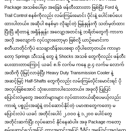
Package အသစ်ပေါ်မှာ အခြေခံ ဖန်တီးထားတာ ဖြစ်ပြီး Ford ရဲ့
Trail Control စနစ်ကိုလည်း လမ်းကြမ်းမောင်း ပိုင်းနဲ့ ပေါင်းစပ်ပေး
ထားပါတယ်။ အဆိုပါ စနစ်မှာ လိုချင်တဲ့ မြန်နှုန်းကို သတ်မှတ်ထား
ပြီးပြီ ဆိုတာနဲ့ အရှိန်နှုန်း အလျော့အတင်းနဲ့ ဘရိတ်တွေကို ကားက
အလို အလျောက် လုပ်သွားတော့မှာ ဖြစ်လို့ ယာဉ်မောင်းက
စတီယာတိုင်ကိုပဲ သေချာထိန်းပေးစရာ လိုပါတော့တယ်။ ကားမှာ
တော့ Springs သီးသန့် တွေ နဲ့ Shocks အသစ် တွေကိုလည်း ဖန်တီး
ပေးထားတာကြောင့် ယခင် ၈.၆ လက်မ ကနေ ၉.၄ လက်မ လောက်
အထိကို ပိုမြင့်လာခဲ့ပြီး Heavy Duty Transmission Cooler နဲ့
အဆင့်မြင့် Half-Shafts တွေကိုလည်း လမ်းကြမ်းပိုင်းမောင်းရင် ပို
အလုပ်ဖြစ်အောင် သုံးပေးထားပါသေးတယ်။ အခုလို ပြုပြင်
ပြောင်းလဲမှုတွေ အတော်များများ လုပ်ထားတယ်ဆိုပေမယ့်လည်း
ကားရဲ့ ပစ္စည်းအဆွဲနဲ့ တင်ဆောင်နိုင်တဲ့ ပမာဏတွေကတော့ မ
ပြောင်းလဲပဲ ယခင် အတိုင်းပေါင် ၂,၀၀၀ နဲ့ ၁,၂၀၀ ပေါင်တွေ
အတိုင်းဆက်ပြီး လုပ်ဆောင် နိုင်နေဆဲပါ။ အခု Package ကတော့
စွမ်းဆောင်ရည်အပြင် ကားအတွင်းအပြင် ဒီဇိုင်း အပြောင်းအလဲတွေ