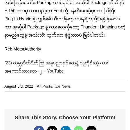
လမ်းကြမ်းမောင်း Package တစ်ခုပါပဲ။ အဆိုပါ Package ကိုဆိုရင်
F-150 ကားမှာ ကတည်းက Ford တို့ ဖန်တီးပေးခဲ့ဖူးတာ ဖြစ်ပြီး
Plug-In Hybrid နဲ့ လျှစ်စစ် သီးသန့်တွေ အနေနဲ့လည်း ရခဲ့ ဖူးသေး
ကာ အဆိုပါ Package နဲ့ ကားတွေကိုတော့ Thunder ၊ Lightning စတဲ့
နာမည်တွေနဲ့ အသီးသီး ထွက်လာ ခဲ့ဖူးတာပဲ ဖြစ်ပါတယ်။
Ref: MotorAuthority
(23) ကမ္ဘာ့ဒိတ်ဒိတ်ကြဲ အနုပညာရှင်တွေနဲ့ သူတိုစီးတဲ့ ကား
အကောင်းစားတွေ -၂ – YouTube
August 3rd, 2022
|
All Posts
,
Car News
Share This Story, Choose Your Platform!