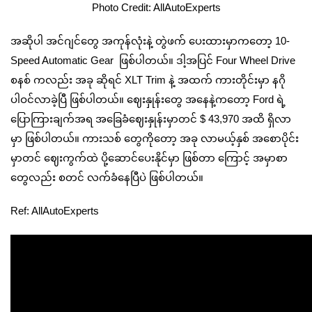
Photo Credit: AllAutoExperts
အဆိုပါ အင်ဂျင်တွေ အကုန်လုံးနဲ့ တွဲဖက် ပေးထားမှာကတော့ 10-
Speed Automatic Gear ဖြစ်ပါတယ်။ ဒါ့အပြင် Four Wheel Drive
စနစ် ကလည်း အခု ဆိုရင် XLT Trim နဲ့ အထက် ကားတိုင်းမှာ နဂို
ပါဝင်လာခဲ့ပြီ ဖြစ်ပါတယ်။ ဈေးနှုန်းတွေ အနေနဲ့ကတော့ Ford ရဲ့
ပြောကြားချက်အရ အခြေခံဈေးနှုန်းမှာတင် $ 43,970 အထိ ရှိလာ
မှာ ဖြစ်ပါတယ်။ ကားသစ် တွေကိုတော့ အခု လာမယ့်နှစ် အစောပိုင်း
မှာတင် ဈေးကွက်ထဲ ပို့ဆောင်ပေးနိုင်မှာ ဖြစ်တာ ကြောင့် အမှာစာ
တွေလည်း စတင် လက်ခံနေပြီပဲ ဖြစ်ပါတယ်။
Ref: AllAutoExperts