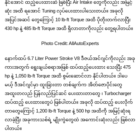
နိုင်အောင် ထည့်ပေးထားဆဲ ဖြစ်ပြီး Air Intake တွေကိုလည်း အမြင့်
ဆုံး အထိ ရအောင် Tuning လုပ်ပေးထားပါသေးတယ်။ အခုလို
အပြင်အဆင် တွေကြောင့် 10 lb-ft Torque အထိ ပိုတိုးတက်လာပြီး
430 hp နဲ့ 485 lb-ft Torque အထိ ရှိလာတာကိုလည်း တွေ့ရပါတယ်။
Photo Credit: AllAutoExperts
နောက်ထပ် 6.7 Liter Power Stroke V8 ဒီဇယ်အင်ဂျင်ကိုလည်း အခု
ကားအတွက် ရွေးချယ်စရာအဖြစ် ထပ်ထည့်ပေးထား သေးပြီး 475
hp နဲ့ 1,050 lb-ft Torque အထိ စွမ်းဆောင်လာ နိုင်ပါတယ်။ ဒါပေ
မယ့် ဒီအင်ဂျင်မှာ ထူးခြားတာ တစ်ချက်က အိတ်ဇောပိုင်းတွေ
အထူးတလည် ပြန်လည်ပြင်ဆင် ပေးထားတာတွေ ၊ Turbocharger
ထပ်ထည့် ပေးထားတွေပဲ ဖြစ်ပါတယ်။ အခုလို ထပ်ထည့် ပေးလိုက်
တာတွေကြောင့် 1,200 lb-ft Torque နဲ့ 500 hp အထိကို အမြင့်ဆုံးရ
လာခဲ့ပြီး အခုကားသစ်ရဲ့ မျိုးကွဲတွေထဲ အကောင်းဆုံးလည်း ဖြစ်လာ
ပါတယ်။