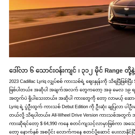
ဒေါ်လာ ၆ သောင်းဝန်းကျင် ၊ ၃၁၂ မိုင် Range တို့န
2023 Cadillac Lyriq လျှပ်စစ် ကားသစ်ရဲ့ ဈေးနှုန်းကို သိရပြီဖြစ်ပ
ဖြစ်ပါတယ်။ အဆိုပါ အချက်အလက် တွေကတော့ အခု မေလ ၁၉ ရက်နေ့က
အတွက်ပဲ ရှိပါသေးတယ်။ အဆိုပါ ကားတွေကို တော့ လာမယ့် ဆောင်း
Lyriq ရဲ့ ပွဲဦးထွက် ကားသစ် Debut Edition ကို ဦးဆုံး ချပြလာ
တယ်လို့ သိရပါတယ်။ All-Wheel Drive Version ကားသစ်အတွက် အကြ
ကားဆိုရင်တော့ $ 64,990 ကနေ စတင်ကျသင့်လာမှာဖြစ်ကာ အသ
တော့ နောက်နှစ် အစပိုင်း လောက်ကနေ စတင်ပို့ဆောင် ပေးလာနိုင်ပ