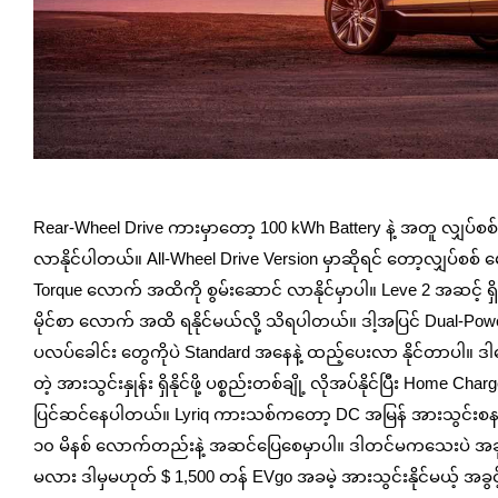
Photo Credi
Rear-Wheel Drive ကားမှာတော့ 100 kWh Battery နဲ့ အတူ လျှပ်စစ်
လာနိုင်ပါတယ်။ All-Wheel Drive Version မှာဆိုရင် တော့လျှပ်စစ်
Torque လောက် အထိကို စွမ်းဆောင် လာနိုင်မှာပါ။ Leve 2 အဆင့် ရှ
မိုင်စာ လောက် အထိ ရနိုင်မယ်လို့ သိရပါတယ်။ ဒါ့အပြင် Dual-Power 
ပလပ်ခေါင်း တွေကိုပဲ Standard အနေနဲ့ ထည့်ပေးလာ နိုင်တာပါ။ ဒါပေ
တဲ့ အားသွင်းနှုန်း ရှိနိုင်ဖို့ ပစ္စည်းတစ်ချို့ လိုအပ်နိုင်ပြီး H
ပြင်ဆင်နေပါတယ်။ Lyriq ကားသစ်ကတော့ DC အမြန် အားသွင်းစနစ်ကိုမ
၁၀ မိနစ် လောက်တည်းနဲ့ အဆင်ပြေစေမှာပါ။ ဒါတင်မကသေးပဲ အခု က
မလား ဒါမှမဟုတ် $ 1,500 တန် EVgo အခမဲ့ အားသွင်းနိုင်မယ့် အခွင