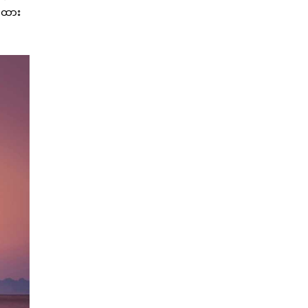
န်ထား