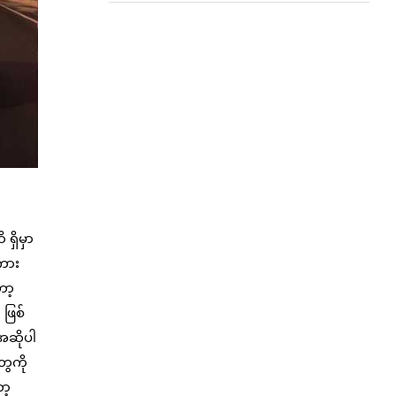
ရှိမှာ
ကား
ော့
ဖြစ်
အဆိုပါ
ေကို
ာ့