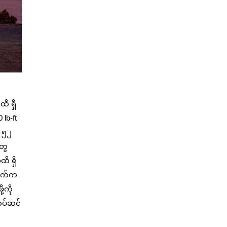
ိ ရှိ
lb-ft
ု ၅၂
တွေ
ိ ရှိ
ဏီဘက်က
့ကို
တပ်ဆင်