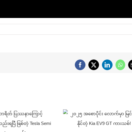
Facebook
X
LinkedIn
What