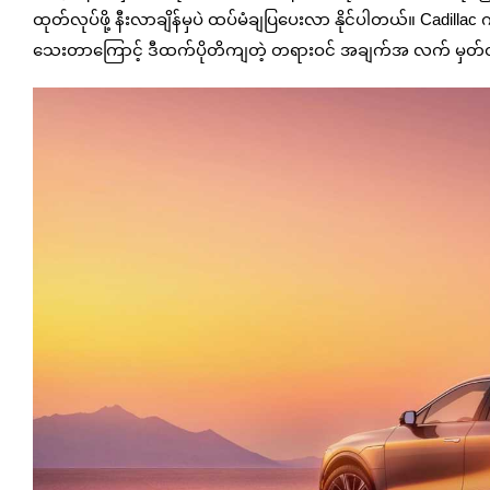
ထုတ်လုပ်ဖို့ နီးလာချိန်မှပဲ ထပ်မံချပြပေးလာ နိုင်ပါတယ်။ Cadil
သေးတာကြောင့် ဒီထက်ပိုတိကျတဲ့ တရားဝင် အချက်အ လက် မှတ်တ