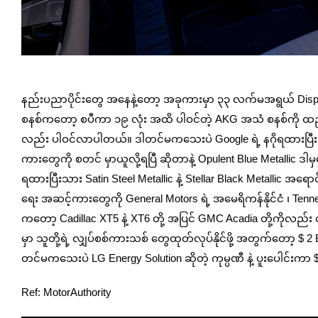
Photo Credi
နည်းပညာပိုင်းတွေ ‌အနေနဲ့တော့ အခုကားမှာ ၃၃ လက်မအရွယ် Displa
စနစ်ကတော့ စပီကာ ၁၉ လုံး အထိ ပါဝင်တဲ့ AKG အသံ စနစ်ကို ထည့်ပ
လည်း ပါဝင်လာပါတယ်။ ဒါတင်မ‌ကသေးပဲ Google ရဲ့ နဂိုရထားပြီးသာ
ကားတွေကို စတင် မှာယူလို့ရပြီ ဆိုတာနဲ့ Opulent Blue Metallic ဒါမှ
ရထားပြီးသား Satin Steel Metallic နဲ့ Stellar Black Metallic 
ရေး အဆင့်ကားတွေကို General Motors ရဲ့ အမေရိကန်နိုင်ငံ ၊ Ten
ကတော့ Cadillac XT5 နဲ့ XT6 တို့ အပြင် GMC Acadia တို့ကိုလ
မှာ သူတို့ရဲ့ လျှပ်စစ်ကားသစ် တွေထုတ်လုပ်နိုင်ဖို့ အတွက်တော့ $
တင်မကသေးပဲ LG Energy Solution ဆိုတဲ့ ကုမ္ပဏီ နဲ့ ပူးပေါင်းကာ 
Ref: MotorAuthority