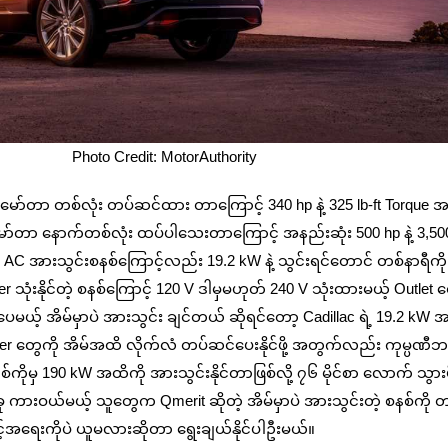
t: MotorAuthority
မော်တာ တစ်လုံး တပ်ဆင်ထား တာကြောင့် 340 hp နဲ့ 325 lb-ft Torque အထ
 မော်တာ နောက်တစ်လုံး ထပ်ပါသေးတာကြောင့် အနည်းဆုံး 500 hp နဲ့ 3,500 
ိ AC အားသွင်းစနစ်ကြောင့်လည်း 19.2 kW နဲ့ သွင်းရင်တောင် တစ်နာရီကိ
သုံးနိုင်တဲ့ စနစ်ကြောင့် 120 V ဒါမှမဟုတ် 240 V သုံးထားမယ့် Outlet 
မယ့် အိမ်မှာပဲ အားသွင်း ချင်တယ် ဆိုရင်တော့ Cadillac ရဲ့ 19.2 kW အထ
ome Charger တွေကို အိမ်အထိ လိုက်လံ တပ်ဆင်ပေးနိုင်ဖို့ အတွက်လည်း ကုမ္ပ
ှ 190 kW အထိကို အားသွင်းနိုင်တာဖြစ်လို့ ၇၆ မိုင်စာ လောက် သွားဖို
ားဝယ်မယ့် သူတွေက Qmerit ဆိုတဲ့ အိမ်မှာပဲ အားသွင်းတဲ့ စနစ်ကို 
့်အရေးကိုပဲ ယူမလားဆိုတာ ‌ရွေးချယ်နိုင်ပါဦးမယ်။