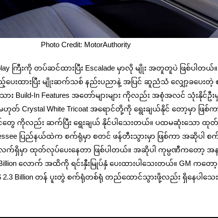
t: MotorAuthority
y ကြီးကို တပ်ဆင်ထားပြီး Escalade မှာလို မျိုး အတူတူပဲ ဖြစ်ပါတယ
ေးထားပြီး မျိုးဆက်သစ် နည်းပညာနဲ့ အပြင် ဆူညံသံ လျှော့ခ‌ပေးတဲ့ စန
း Build-In Features အတော်များများ ကိုလည်း အစုံအလင် သုံးနိုင်ဦးမ
မဟုတ် Crystal White Tricoat အရောင်တို့ကို ရွေးချယ်နိုင် တော့မှာ ဖြစ်ကာ
အရောင်တွေ ကိုလည်း ဆက်ပြီး ရွေးချယ် နိုင်ပါသေးတယ်။ ပထမ‌ဆုံးသော ထုတ
nessee ပြည်နယ်ထဲက စက်ရုံမှာ စတင် ဖန်တီးသွားမှာ ဖြစ်ကာ အဆိုပါ စက်
ည်း လက်ရှိမှာ ထုတ်လုပ်ပေးနေတာ ဖြစ်ပါတယ်။ အဆိုပါ ကုမ္ပဏီကတော့ အ
 2 Billion လောက် အထိကို ရင်းနှီးမြုပ်နှံ ပေးထားပါသေးတယ်။ GM ကတော့
$ 2.3 Billion တန် ပူးတွဲ စက်ရုံတစ်ရုံ တည်ထောင်သွားဖို့လည်း ရှိနေပါ