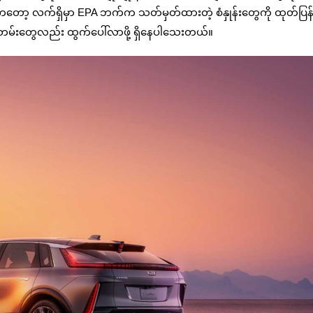
lac ကတော့ လက်ရှိမှာ EPA ဘက်က သတ်မှတ်ထားတဲ့ စံနှုန်းတွေကို ထုတ်ပြ
မ်းတွေလည်း ထွက်ပေါ်လာဖို့ ရှိနေပါသေးတယ်။