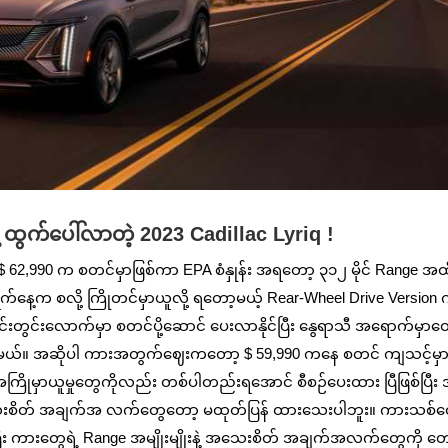
ဲ့ ထွက်ပေါ်လာတဲ့ 2023 Cadillac Lyriq !
ြီး $ 62,990 က စတင်မှာဖြစ်ကာ EPA စံနှုန်း အရတော့ ၃၁၂ မိုင် Range အထိ 
 စလို့ ကြိုတင်မှာယူလို့ ရတော့မယ့် Rear-Wheel Drive Version 
တွင်းလောက်မှာ စတင်ပို့ဆောင် ပေးလာနိုင်ပြီး နွေရာသီ အရောက်မှာတ
 ပါဦးမယ်။ အဆိုပါ ကားအတွက်‌ဈေးကတော့ $ 59,990 ကနေ စတင် ကျသင့်မှာ 
ိုမှာယူမှုတွေကိုလည်း တစ်ပါတည်းရအောင် စီစဉ်ပေးထား ပြီဖြစ်ပြီး 
ေးစိတ် အချက်အ လက်တွေတော့ မထုတ်ပြန် ထားသေးပါဘူး။ ကားသစ်တွ
ြီး ကားတွေရဲ့ Range အမျိုးမျိုးနဲ့ အသေးစိတ် အချက်အလက်တွေကို တေ