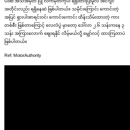
Gold အသိအမှတ် ပြု လက်မှတ်ကိုပါ ရရှိထားပြီးမူလ အင်ဂျင်
အတိုင်းလည်း ရရှိနေဆဲ ဖြစ်ပါတယ်။ သမိုင်းကြောင်း ကောင်းတဲ့
အပြင် ရှားပါးစာရင်းဝင်၊ ကောင်းကောင်း ထိန်းသိမ်းထားတဲ့ ကား
တစ်စီး ဖြစ်တာကြောင့် လေလံပွဲ မှာတော့ ဒေါ်လာ ၂.၆ သန်းကနေ ၃
သန်း အကြားလောက် ဈေးရနိုင် လိမ့်မယ်လို့ မျှော်လင့် ထားကြတာပဲ
ဖြစ်ပါတယ်။
Ref: MotorAuthority