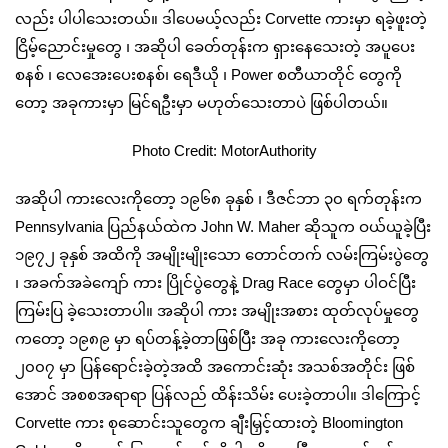
လည်း ပါပါသေးတယ်။ ဒါပေမယ့်လည်း Corvette ကားမှာ ရခဲ့ဖူးတဲ့
ငြိမ့်ညောင်းမှုတွေ ၊ အဆိုပါ ခေတ်တုန်းက ရှားနေသေးတဲ့ အပူပေး
စနစ် ၊ လေအေးပေးစနစ်၊ ရေဒီယို ၊ Power စတီယာတိုင် တွေကို
တော့ အခုကားမှာ မြင်ရဦးမှာ မဟုတ်သေးတာပဲ ဖြစ်ပါတယ်။
Photo Credit: MotorAuthority
အဆိုပါ ကားလေးကိုတော့ ၁၉၆၈ ခုနှစ် ၊ ဒီဇင်ဘာ ၃၀ ရက်တုန်းက
Pennsylvania ပြည်နယ်ထဲက John W. Maher ဆိုသူက ဝယ်ယူခဲ့ပြီး
၁၉၇၂ ခုနှစ် အထိကို အမျိုးမျိုးသော တောင်တက် လမ်းကြမ်းပွဲတွေ
၊ အခက်အခဲကျော် ကား ပြိုင်ပွဲတွေနဲ့ Drag Race တွေမှာ ပါဝင်ပြီး
ကြမ်းပြ ခဲ့သေးတာပါ။ အဆိုပါ ကား အမျိုးအစား ထုတ်လုပ်မှုတွေ
ကတော့ ၁၉၈၉ မှာ ရပ်တန့်ခဲ့တာဖြစ်ပြီး အခု ကားလေးကိုတော့
၂၀၀၇ မှာ ပြန်ရောင်းခဲ့တဲ့အထိ အကောင်းဆုံး အသစ်အတိုင်း ဖြစ်
အောင် အစစအရာရာ ပြန်လည် ထိန်းသိမ်း ပေးခဲ့တာပါ။ ဒါကြောင့်
Corvette ကား စုဆောင်းသူတွေက ချီးမြှင့်ထားတဲ့ Bloomington