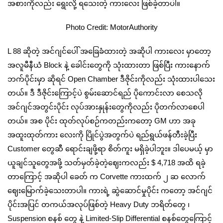
အစားကိုလည်း ရွေးလို့ ရသေးတဲ့ ကားလေး ဖြစ်ခဲ့တာပါ။
Photo Credit: MotorAuthority
L 88 ဆိုတဲ့ အင်ဂျင်ပေါ် အခြေခံထားတဲ့ အဆိုပါ ကားလေး မှာတော့
အလူမီနီယံ Block နဲ့ ခေါင်းတွေကို သုံးထားတာ ဖြစ်ပြီး ကားနောက်
ဘက်ပိုင်းမှာ ဆိုရင် Open Chamber ဒီဇိုင်းကိုလည်း သုံးထားပါသေး
တယ်။ ဒီ ဒီဇိုင်းကြောင့်ပဲ စွမ်းဆောင်ရည် ပိုကောင်းလာ စေသလို
အင်ဂျင်အတွင်းပိုင်း လုပ်အားနှုန်းတွေကိုလည်း ပိုတက်လာစေပါ
တယ်။ အစ ပိုင်း ထုတ်လုပ်စဉ်ကတည်းကတော့ GM ဟာ အခု
အထူးထုတ်ကား လေးကို ပြိုင်ပွဲအတွက်ပဲ ရည်ရွယ်ဖန်တီးခဲ့ပြီး
Customer တွေဆီ ရောင်းချဖို့ရာ စိတ်ကူး မရှိခဲ့ပါဘူး။ ဒါပေမယ့် မှာ
ယူချင်သူတွေအဖို့ သတ်မှတ်ခဲ့တဲ့ဈေးကလည်း $ 4,718 အထိ ရခဲ့
တာကြောင့် အဆိုပါ ခေတ် က Corvette ကားထက် ၂ ဆ လောက်
ဈေးမြောက်ခဲ့သေးတာပါ။ ကားရဲ့ ဆွဲဆောင်မှုပိုင်း ကတော့ အင်ဂျင်
ပိုင်းအပြင် တကယ်အလုပ်ဖြစ်တဲ့ Heavy Duty ဘရိတ်တွေ ၊
Suspension စနစ် တွေ နဲ့ Limited-Slip Differential စနစ်တွေကြောင့်