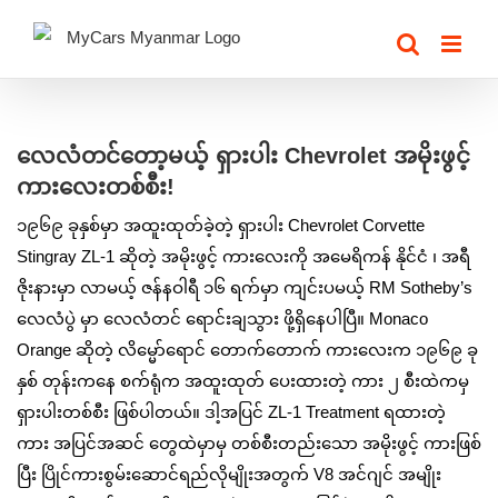
Skip
to
content
View
Larger
လေလံတင်တော့မယ့် ရှားပါး Chevrolet အမိုးဖွင့်
Image
ကားလေးတစ်စီး!
၁၉၆၉ ခုနှစ်မှာ အထူးထုတ်ခဲ့တဲ့ ရှားပါး Chevrolet Corvette
Stingray ZL-1 ဆိုတဲ့ အမိုးဖွင့် ကားလေးကို အမေရိကန် နိုင်ငံ ၊ အရီ
ဇိုးနားမှာ လာမယ့် ဇန်နဝါရီ ၁၆ ရက်မှာ ကျင်းပမယ့် RM Sotheby’s
လေလံပွဲ မှာ လေလံတင် ရောင်းချသွား ဖို့ရှိနေပါပြီ။ Monaco
Orange ဆိုတဲ့ လိမ္မော်ရောင် တောက်တောက် ကားလေးက ၁၉၆၉ ခု
နှစ် တုန်းကနေ စက်ရုံက အထူးထုတ် ပေးထားတဲ့ ကား ၂ စီးထဲကမှ
ရှားပါးတစ်စီး ဖြစ်ပါတယ်။ ဒါ့အပြင် ZL-1 Treatment ရထားတဲ့
ကား အပြင်အဆင် တွေထဲမှာမှ တစ်စီးတည်းသော အမိုးဖွင့် ကားဖြစ်
ပြီး ပြိုင်ကားစွမ်းဆောင်ရည်လိုမျိုးအတွက် V8 အင်ဂျင် အမျိုး