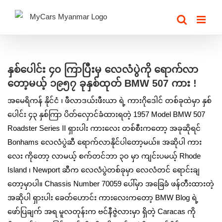
Skip
to
content
View
Larger
နှစ်ပေါင်း ၄၀ ကြာပြီးမှ လေလံပွဲကို ရောက်လာ
Image
တော့မယ့် ၁၉၅၇ ခုနှစ်ထုတ် BMW 507 ကား !
အမေရိကန် နိုင်ငံ ၊ ဖီလာဒယ်းဖီးယာ ရဲ့ ကားဂိုဒေါင် တစ်ခုထဲမှာ နှစ်
ပေါင်း ၄၃ နှစ်ကြာ ပိတ်လှောင်ခံထားရတဲ့ 1957 Model BMW 507
Roadster Series II ရှားပါး ကားလေး တစ်စီးကတော့ အခုဆိုရင်
Bonhams လေလံပွဲဆီ ရောက်လာနိုင်ပါတော့မယ်။ အဆိုပါ ကား
လေး ကိုတော့ လာမယ့် စက်တင်ဘာ ၃၀ မှာ ကျင်းပမယ့် Rhode
Island ၊ Newport ဆီက လေလံပွဲတစ်ခုမှာ လေလံတင် ရောင်းချ
တော့မှာပါ။ Chassis Number 70059 ပေါ်မှာ အခြေခံ ဖန်တီးထားတဲ့
အဆိုပါ ရှားပါး ခေတ်ဟောင်း ကားလေးကတော့ BMW Blog ရဲ့
ဖော်ပြချက် အရ မူလတုန်းက ဗင်နီဇွဲလားမှာ ရှိတဲ့ Caracas ကို