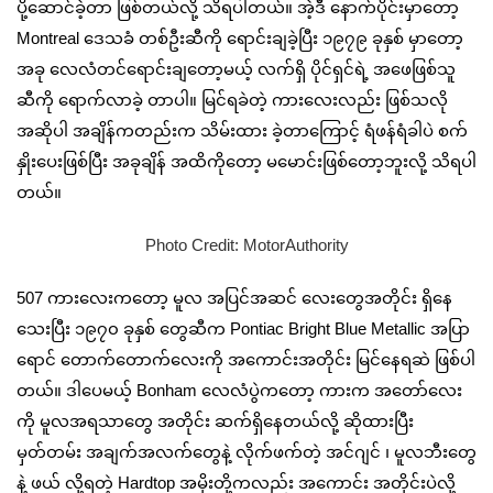
ပို့ဆောင်ခဲ့တာ ဖြစ်တယ်လို့ သိရပါတယ်။ အဲ့ဒီ နောက်ပိုင်းမှာတော့
Montreal ဒေသခံ တစ်ဦးဆီကို ရောင်းချခဲ့ပြီး ၁၉၇၉ ခုနှစ် မှာတော့
အခု လေလံတင်ရောင်းချတော့မယ့် လက်ရှိ ပိုင်ရှင်ရဲ့ အဖေဖြစ်သူ
ဆီကို ရောက်လာခဲ့ တာပါ။ မြင်ရခဲတဲ့ ကားလေးလည်း ဖြစ်သလို
အဆိုပါ အချိန်ကတည်းက သိမ်းထား ခဲ့တာကြောင့် ရံဖန်ရံခါပဲ စက်
နှိုးပေးဖြစ်ပြီး အခုချိန် အထိကိုတော့ မမောင်းဖြစ်တော့ဘူးလို့ သိရပါ
တယ်။
Photo Credit: MotorAuthority
507 ကားလေးကတော့ မူလ အပြင်အဆင် လေးတွေအတိုင်း ရှိနေ
သေးပြီး ၁၉၇၀ ခုနှစ် တွေဆီက Pontiac Bright Blue Metallic အပြာ
ရောင် တောက်တောက်လေးကို အကောင်းအတိုင်း မြင်နေရဆဲ ဖြစ်ပါ
တယ်။ ဒါပေမယ့် Bonham လေလံပွဲကတော့ ကားက အတော်လေး
ကို မူလအရသာတွေ အတိုင်း ဆက်ရှိနေတယ်လို့ ဆိုထားပြီး
မှတ်တမ်း အချက်အလက်တွေနဲ့ လိုက်ဖက်တဲ့ အင်ဂျင် ၊ မူလဘီးတွေ
နဲ့ ဖယ် လို့ရတဲ့ Hardtop အမိုးတို့ကလည်း အကောင်း အတိုင်းပဲလို့