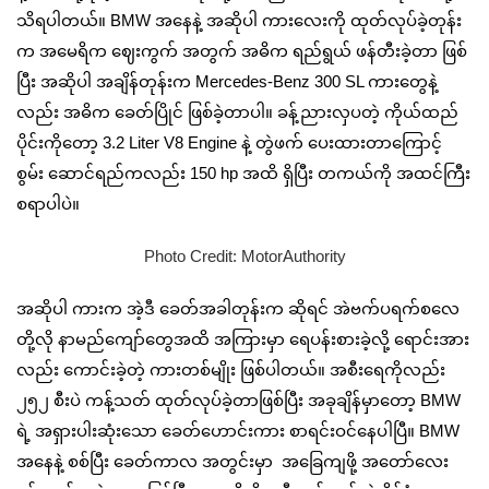
သိရပါတယ်။ BMW အနေနဲ့ အဆိုပါ ကားလေးကို ထုတ်လုပ်ခဲ့တုန်း
က အမေရိက ဈေးကွက် အတွက် အဓိက ရည်ရွယ် ဖန်တီးခဲ့တာ ဖြစ်
ပြီး အဆိုပါ အချိန်တုန်းက Mercedes-Benz 300 SL ကားတွေနဲ့
လည်း အဓိက ခေတ်ပြိုင် ဖြစ်ခဲ့တာပါ။ ခန့်ညားလှပတဲ့ ကိုယ်ထည်
ပိုင်းကိုတော့ 3.2 Liter V8 Engine နဲ့ တွဲဖက် ပေးထားတာကြောင့်
စွမ်း ဆောင်ရည်ကလည်း 150 hp အထိ ရှိပြီး တကယ်ကို အထင်ကြီး
စရာပါပဲ။
Photo Credit: MotorAuthority
အဆိုပါ ကားက အဲ့ဒီ ခေတ်အခါတုန်းက ဆိုရင် အဲဗက်ပရက်‌စလေ
တို့လို နာမည်ကျော်တွေအထိ အကြားမှာ ရေပန်းစားခဲ့လို့ ရောင်းအား
လည်း ကောင်းခဲ့တဲ့ ကားတစ်မျိုး ဖြစ်ပါတယ်။ အစီးရေကိုလည်း
၂၅၂ စီးပဲ ကန့်သတ် ထုတ်လုပ်ခဲ့တာဖြစ်ပြီး အခုချိန်မှာတော့ BMW
ရဲ့ အရှားပါးဆုံးသော ခေတ်ဟောင်းကား စာရင်းဝင်နေပါပြီ။ BMW
အနေနဲ့ စစ်ပြီး ခေတ်ကာလ အတွင်းမှာ အခြေကျဖို့ အတော်လေး