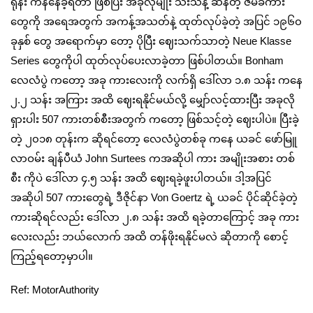
ရုန်း ကန်နေခဲ့ရတာ ဖြစ်ပြီး အခုလိုမျိုး သီးသန့် ဆန်တဲ့ ဇိမ်ခံကား
တွေကို အရေအတွက် အကန့်အသတ်နဲ့ ထုတ်လုပ်ခဲ့တဲ့ အပြင် ၁၉၆၀
ခုနှစ် တွေ အရောက်မှာ တော့ ပိုပြီး ဈေးသက်သာတဲ့ Neue Klasse
Series တွေကိုပါ ထုတ်လုပ်ပေးလာခဲ့တာ ဖြစ်ပါတယ်။ Bonham
လေလံပွဲ ကတော့ အခု ကားလေးကို လက်ရှိ ဒေါ်လာ ၁.၈ သန်း ကနေ
၂.၂ သန်း အကြား အထိ ဈေးရနိုင်မယ်လို့ မျှော်လင့်ထားပြီး အခုလို
ရှားပါး 507 ကားတစ်စီးအတွက် ကတော့ ဖြစ်သင့်တဲ့ ဈေးပါပဲ။ ပြီးခဲ့
တဲ့ ၂၀၁၈ တုန်းက ဆိုရင်တော့ လေလံပွဲတစ်ခု ကနေ ယခင် ဖော်မြူ
လာဝမ်း ချန်ပီယံ John Surtees ကအဆိုပါ ကား အမျိုးအစား တစ်
စီး ကိုပဲ ဒေါ်လာ ၄.၅ သန်း အထိ ဈေးရခဲ့ဖူးပါတယ်။ ဒါ့အပြင်
အဆိုပါ 507 ကားတွေရဲ့ ဒီဇိုင်နာ Von Goertz ရဲ့ ယခင် ပိုင်ဆိုင်ခဲ့တဲ့
ကားဆိုရင်လည်း ဒေါ်လာ ၂.၈ သန်း အထိ ရခဲ့တာကြောင့် အခု ကား
လေးလည်း ဘယ်လောက် အထိ တန်ဖိုးရနိုင်မလဲ ဆိုတာကို စောင့်
ကြည့်ရတော့မှာပါ။
Ref: MotorAuthority