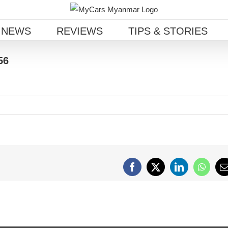
 NEWS
REVIEWS
TIPS & STORIES
56
Facebook
X
LinkedIn
Whats
E