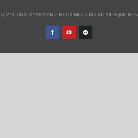
6 |
MYCARS MYANMAR
a
RFOX Media
Brand | All Rights Res
Facebook
YouTube
Telegram