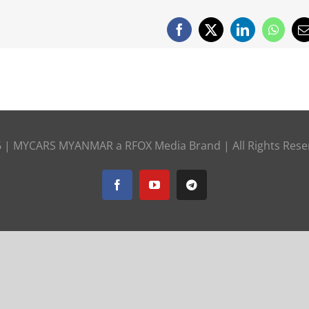
Facebook
X
LinkedIn
Whats
E
6 |
MYCARS MYANMAR
a
RFOX Media
Brand | All Rights Res
Facebook
YouTube
Telegram