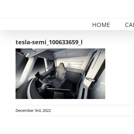
Skip
to
content
HOME
CA
tesla-semi_100633659_l
December 3rd, 2022