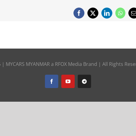
Facebook
X
LinkedIn
Whats
E
6 |
MYCARS MYANMAR
a
RFOX Media
Brand | All Rights Res
Facebook
YouTube
Telegram