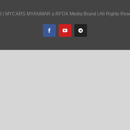
6 |
MYCARS MYANMAR
a
RFOX Media
Brand | All Rights Res
Facebook
YouTube
Telegram